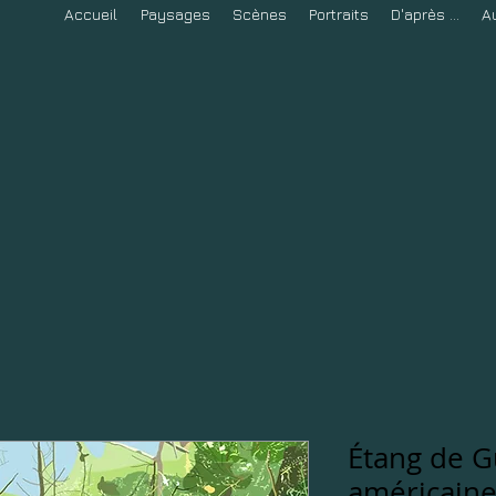
Accueil
Paysages
Scènes
Portraits
D'après ...
A
Étang de G
américaine