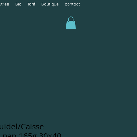
utres
Bio
Tarif
Boutique
contact
uidel/Caisse
 pap 165g 30x40