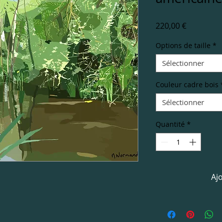
Prix
220,00 €
Options de taille
*
Sélectionner
Couleur cadre bois
Sélectionner
Quantité
*
Aj