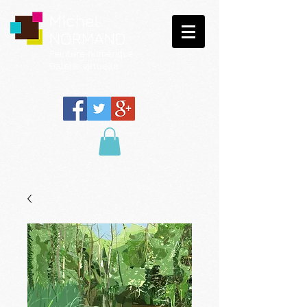
Michel
NORMAND
Peinture
numérique
Galerie virtuelle