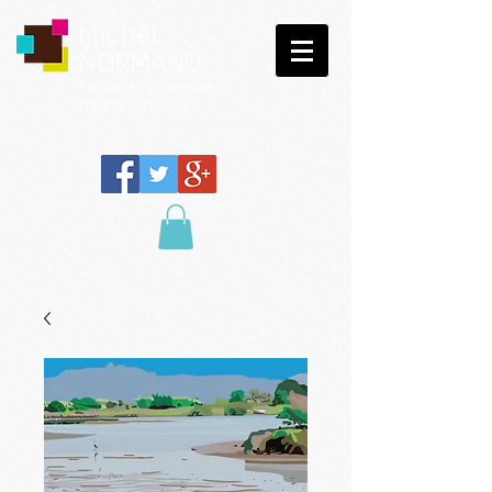
Michel
NORMAND
Peinture
numérique
Galerie virtuelle