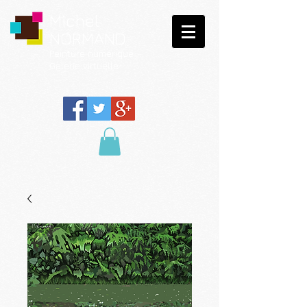
Michel
NORMAND
Peinture
numérique
Galerie virtuelle