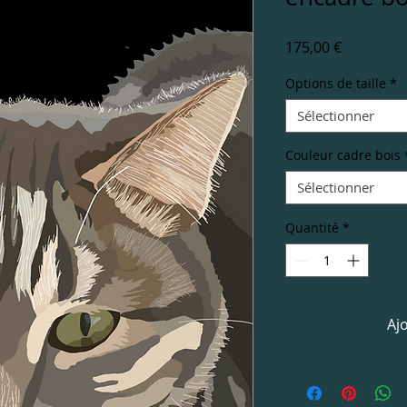
Prix
175,00 €
Options de taille
*
Sélectionner
Couleur cadre bois
Sélectionner
Quantité
*
Aj