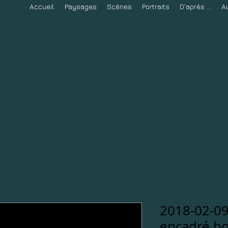
Accueil
Paysages
Scènes
Portraits
D'après ...
A
2018-02-09
encadré bo