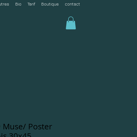
utres
Bio
Tarif
Boutique
contact
 Muse/ Poster
is 30x45