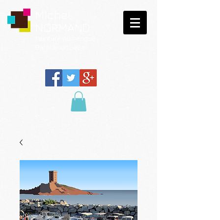
Michel
NORMAND
Peinture
numérique
Galerie virtuelle