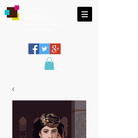
Michel
NORMAND
Peinture
numérique
Galerie virtuelle