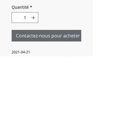
Quantité
*
Contactez-nous pour acheter
2021-04-21
Peinture orientaliste
copie du peintre lillois Constant Brochart
(1816-1899)
elle est troublante « Aïcha »,
femme de l’émir Abd El Kader, le grand
chef religieux et militaire algérien
________________________________________________
____________
ce beau tableau appartient au merveilleux
musée « La Piscine de Roubaix »