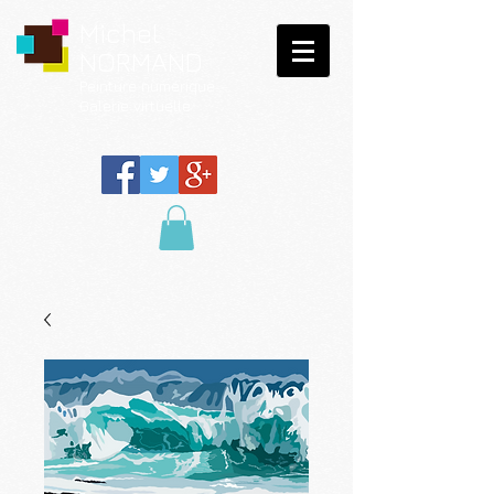
Michel
NORMAND
Peinture
numérique
Galerie virtuelle