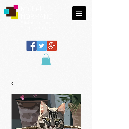
Michel
NORMAND
Peinture
numérique
Galerie virtuelle