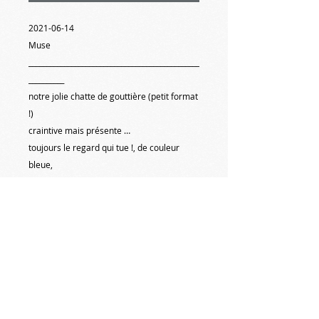
2021-06-14
Muse
________________________________________________
__________
notre jolie chatte de gouttière (petit format
!)
craintive mais présente …
toujours le regard qui tue !, de couleur
bleue,
adore aller dans les sacs, les paniers, les
pots, les penderies …
elle nous prête sa maison, on est ses
esclaves,
ne pense qu’à manger, dort 15 heures par
jour, vit la nuit …
________________________________________________
____________
#michelnormandpeinture #peinture