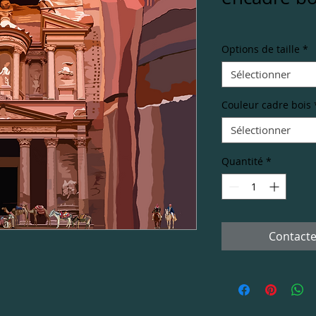
Options de taille
*
Sélectionner
Couleur cadre bois
Sélectionner
Quantité
*
Contacte