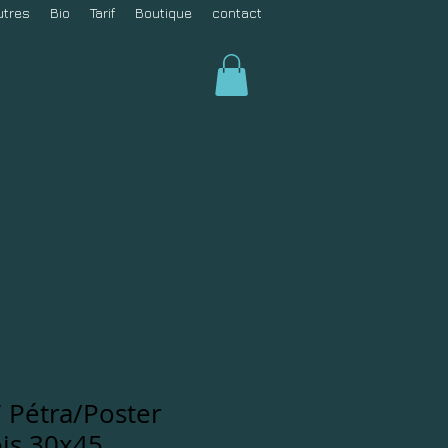
utres
Bio
Tarif
Boutique
contact
 Pétra/Poster
is 30x45