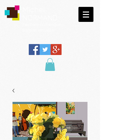
Michel
NORMAND
Peinture
numérique
Galerie virtuelle