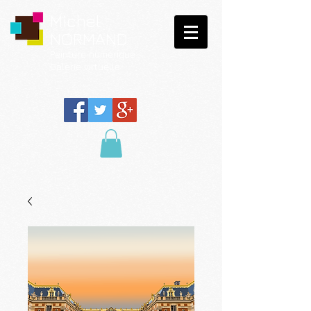
Michel
NORMAND
Peinture
numérique
Galerie virtuelle