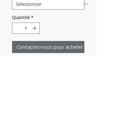
Quantité
*
Contactez-nous pour acheter
2022-03-23
copie Marc Chagall
vue de la fenêtre
sur l'ile de Bréhat (1924)
musée de Zurich
#michelnormandpeinture #peinture
#copies #chagall #marcchagall
#artquid #artmajeur