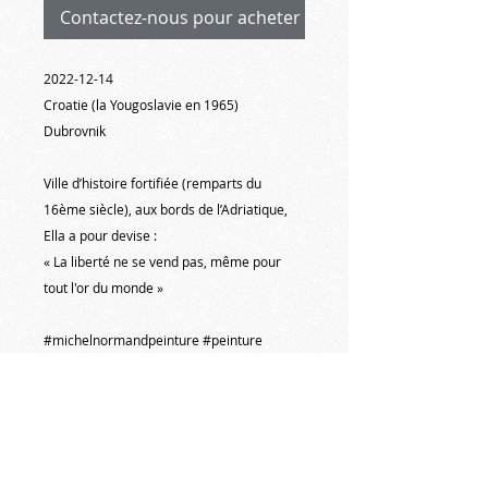
Contactez-nous pour acheter
2022-12-14
Croatie (la Yougoslavie en 1965)
Dubrovnik
Ville d’histoire fortifiée (remparts du
16ème siècle), aux bords de l’Adriatique,
Ella a pour devise :
« La liberté ne se vend pas, même pour
tout l'or du monde »
#michelnormandpeinture #peinture
#croatie #yougoslavie #adriatique
#coteadriatique
#dubrovnik
#paysages #paysagemarin #marine #mer
#artquid #artmajeur #expositionpeinture