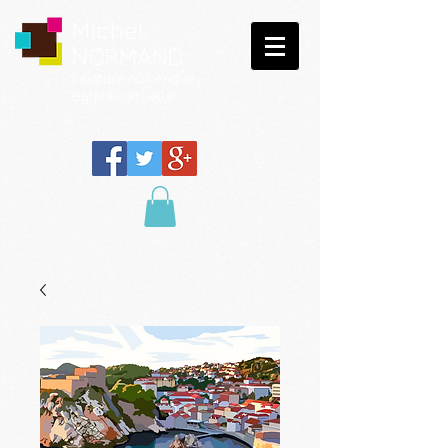
Michel
NORMAND
Peinture
numérique
Galerie virtuelle