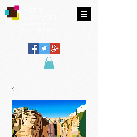
Michel
NORMAND
Peinture
numérique
Galerie virtuelle