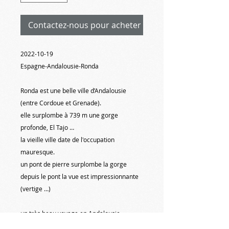
Contactez-nous pour acheter
2022-10-19
Espagne-Andalousie-Ronda
Ronda est une belle ville d’Andalousie
(entre Cordoue et Grenade).
elle surplombe à 739 m une gorge
profonde, El Tajo …
la vieille ville date de l'occupation
mauresque.
un pont de pierre surplombe la gorge
depuis le pont la vue est impressionnante
(vertige …)
un très beau voyage en Andalousie
avec le Syndicat du Gros œuvre et des