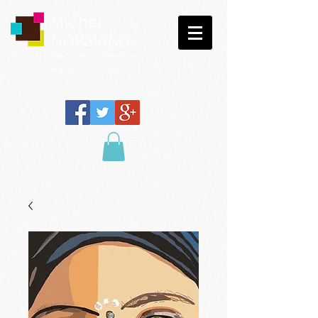
Michel
NORMAND
Peinture
numérique
Galerie virtuelle