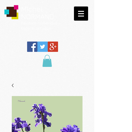
Michel
NORMAND
Peinture
numérique
Galerie virtuelle