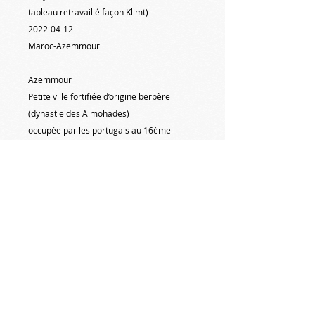
tableau retravaillé façon Klimt)
2022-04-1
2
Maroc-Azemmour
Azemmour
Petite ville fortifiée d’origine berbère
(dynastie des Almohades)
occupée par les portugais au 16ème
siècle,
et reprise par les arabes (dynasties
Saadiens et Alaouites)
sur la côte atlantique, entre Casablanca et
Agadir,
au nord de El Jadida
#michelnormandpeinture #peinture
#paysages #maroc
#
azemmour
#mazagan