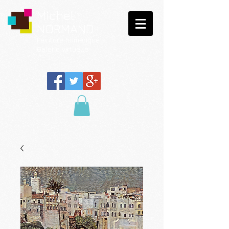
Michel
NORMAND
Peinture
numérique
Galerie virtuelle