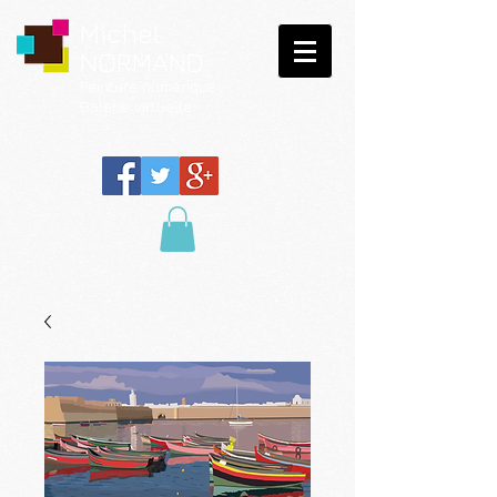
Michel
NORMAND
Peinture
numérique
Galerie virtuelle