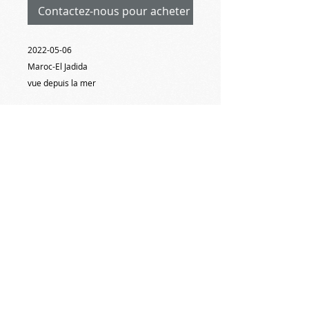
Contactez-nous pour acheter
2022-05-06
Maroc-El Jadida
vue depuis la mer
El Jadida,
ville fortifiée édifiée par les portugais
(Mazagan),
sur la côte atlantique, entre Casablanca et
Agadir
#michelnormandpeinture #peinture
#paysages #maroc
#eljadida #mazagan
#artquid #artmajeur #expositionpeinture