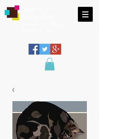
Michel
NORMAND
Peinture
numérique
Galerie virtuelle