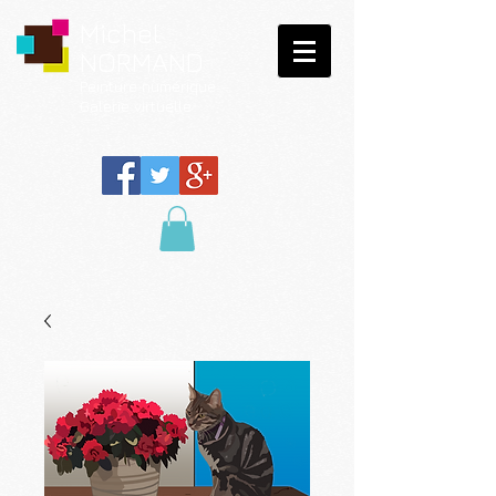
Michel
NORMAND
Peinture
numérique
Galerie virtuelle