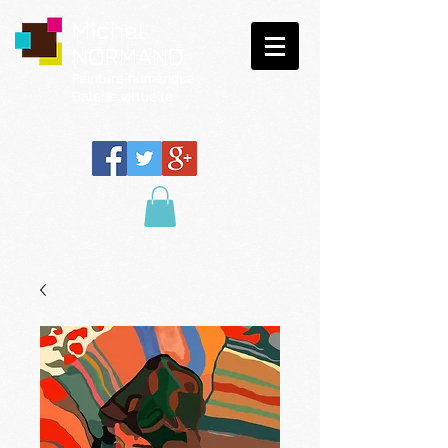
Michel
NORMAND
Peinture
numérique
Galerie virtuelle