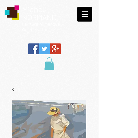
Michel
NORMAND
Peinture
numérique
Galerie virtuelle