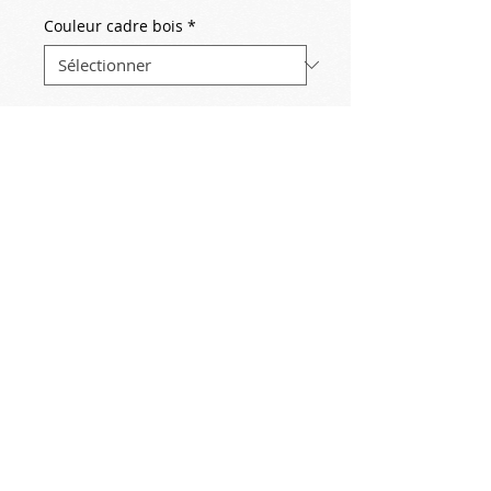
Couleur cadre bois
*
Quantité
*
Ajouter au panier
2017-05-31
Plage
copie Joaquin Sorolla
© Copyright