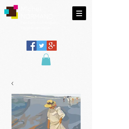
Michel
NORMAND
Peinture
numérique
Galerie virtuelle