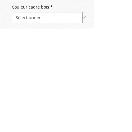
Couleur cadre bois
*
Quantité
*
Ajouter au panier
2017-05-31
Plage
copie Joaquin Sorolla
© Copyright