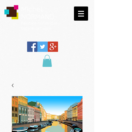
Michel
NORMAND
Peinture
numérique
Galerie virtuelle