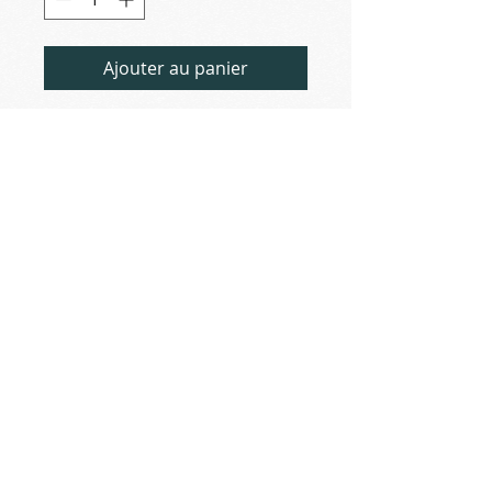
Ajouter au panier
2018-01-24
St-Maximin (83)
Couvent Royal
(d'après photo de Francis Deligny)
J'ai réalisé la réhabilitation du cloître
et la transformation du couvent en hôtel 4
étoiles en regroupant les cellules des
moines 2 par 2.