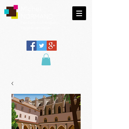
Michel
NORMAND
Peinture
numérique
Galerie virtuelle