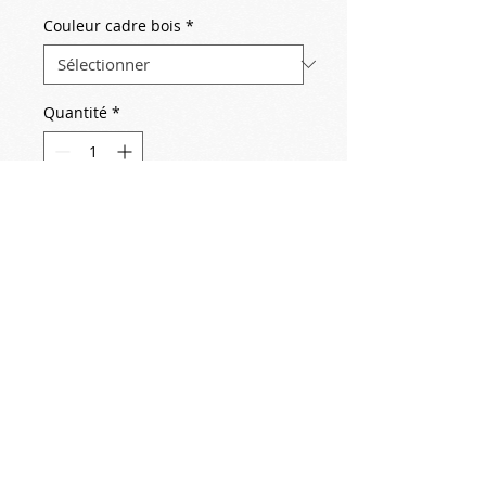
Couleur cadre bois
*
Quantité
*
Ajouter au panier
2018-05-25
Domaine de La Commanderie de
Peyrassol (83340 Flassans sur Issole)
Le templier
Sculpture monumentale de jean-Jacques
Tosello (>7m ht)