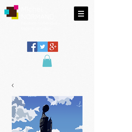
Michel
NORMAND
Peinture
numérique
Galerie virtuelle