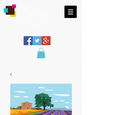
Michel
NORMAND
Peinture
numérique
Galerie virtuelle