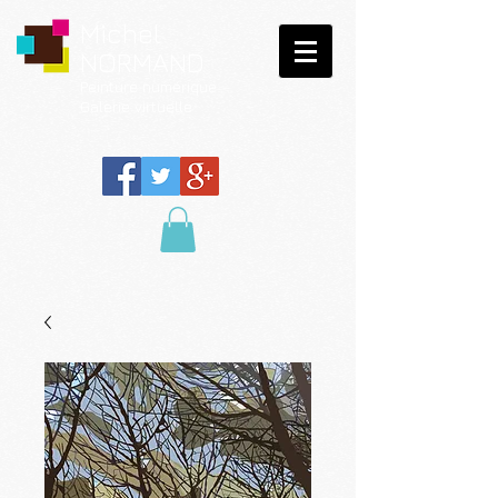
Michel
NORMAND
Peinture
numérique
Galerie virtuelle