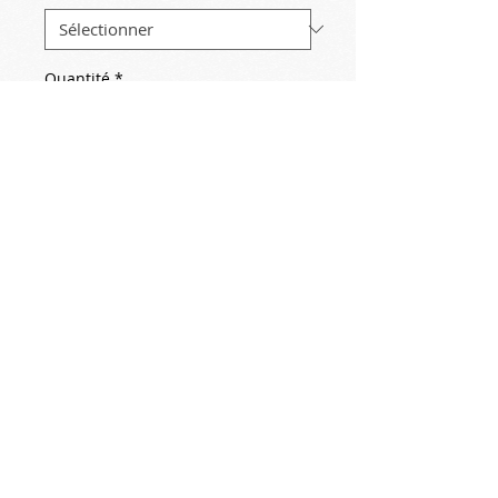
Quantité
*
Ajouter au panier
2017-08-19
Var
Pins parasols
© Copyright
© 2015 Michel NORMAND