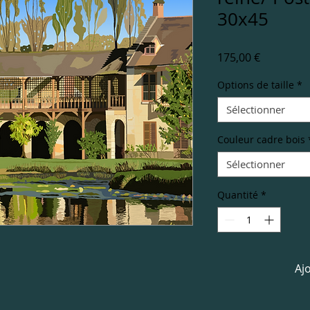
30x45
Prix
175,00 €
Options de taille
*
Sélectionner
Couleur cadre bois
Sélectionner
Quantité
*
Aj