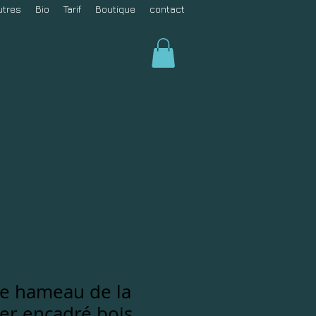
utres
Bio
Tarif
Boutique
contact
_le hameau de la
ter encadré bois