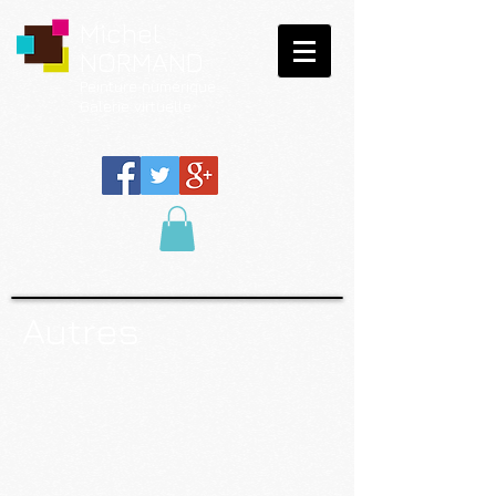
Michel
NORMAND
Peinture
numérique
Galerie virtuelle
Autres