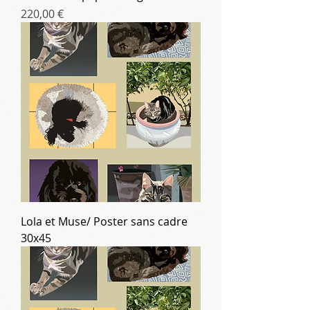
Prix
220,00 €
Lola et Muse/ Poster sans cadre
30x45