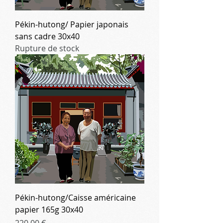
Pékin-hutong/ Papier japonais
sans cadre 30x40
Rupture de stock
Pékin-hutong/Caisse américaine
papier 165g 30x40
Prix
220,00 €