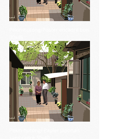
Pékin-hutong/Poster encadré bois
30x45
Pékin-hutong/ Papier japonais
sans cadre 30x40