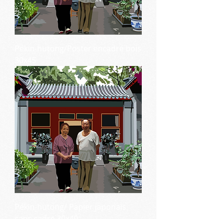
Pékin-hutong/Poster encadré bois
30x45
Pékin-hutong/ Papier japonais
sans cadre 30x40