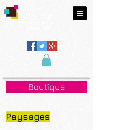
Michel
NORMAND
Peinture
numérique
Galerie virtuelle
Boutique
Paysages