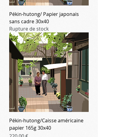
Pékin-hutong/ Papier japonais
sans cadre 30x40
Rupture de stock
Pékin-hutong/Caisse américaine
papier 165g 30x40
Prix
220,00 €