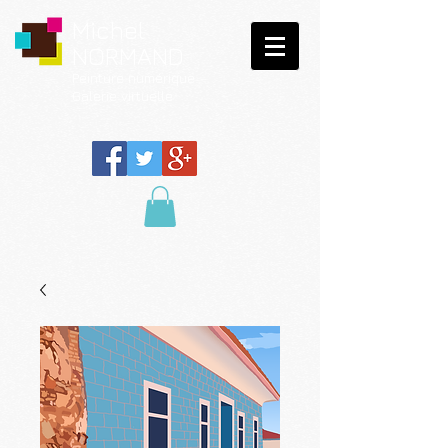
Michel
NORMAND
Peinture
numérique
Galerie virtuelle