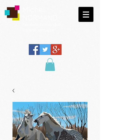
Michel
NORMAND
Peinture
numérique
Galerie virtuelle