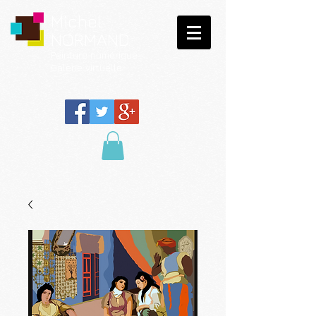
Michel
NORMAND
Peinture
numérique
Galerie virtuelle