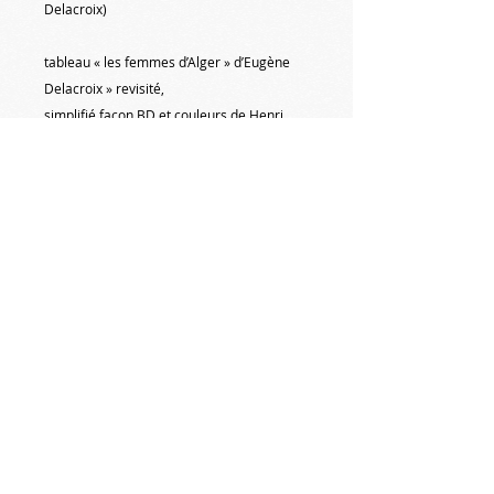
Delacroix)
tableau « les femmes d’Alger » d’Eugène
Delacroix » revisité,
simplifié façon BD et couleurs de Henri
Matisse
clin d'œil à Henri Matisse qui a fait
beaucoup de peintures orientalistes (les
odalisques)
#michelnormandpeinture #peinture
#copies #eugenedelacroix #orientalisme
#artquid #artmajeur #expositionpeinture