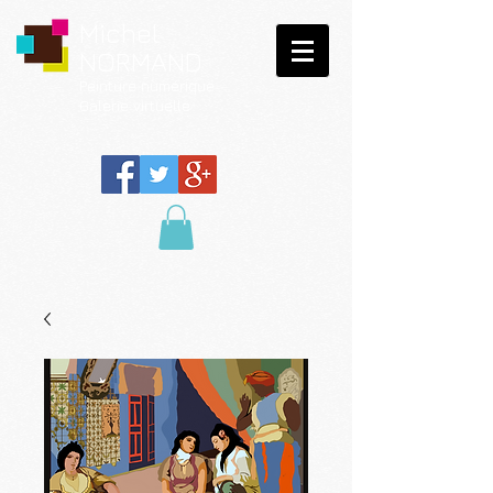
Michel
NORMAND
Peinture
numérique
Galerie virtuelle