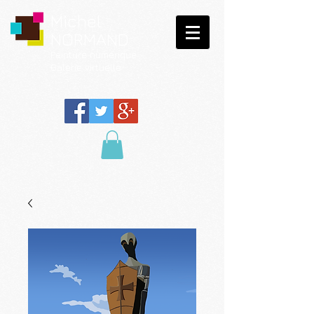
Michel
NORMAND
Peinture
numérique
Galerie virtuelle