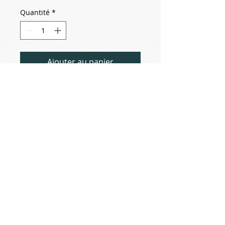
Quantité
*
Ajouter au panier
2019-04-03
Domaine de La Commanderie de
Peyrassol (83340 Flassans sur Issole)
Clément le templier
Sculpture monumentale de jean-Jacques
Tosello (12 m ht)…
(dans les vignes et oliviers du domaine
viticole)