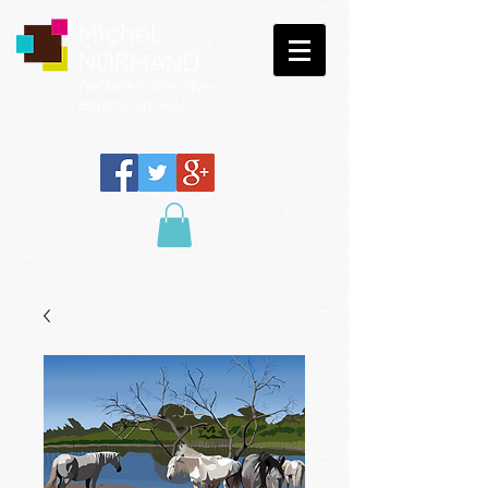
Michel
NORMAND
Peinture
numérique
Galerie virtuelle