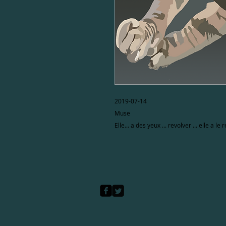
2019-07-14
Muse
Elle... a des yeux ... revolver ... elle a le 