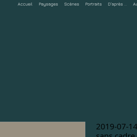
Accueil
Paysages
Scènes
Portraits
D'après ...
A
2019-07-1
sans cadre