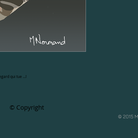
regard qui tue ...!
© Copyright
© 2015 