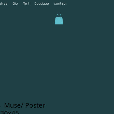
utres
Bio
Tarif
Boutique
contact
4 Muse/ Poster
 30x45