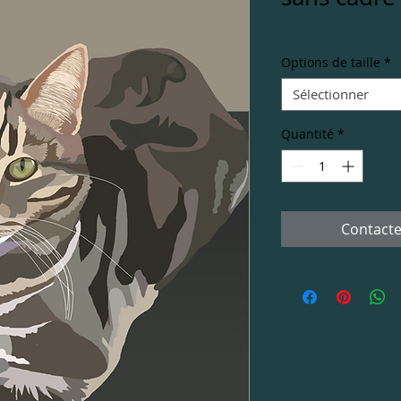
Options de taille
*
Sélectionner
Quantité
*
Contacte