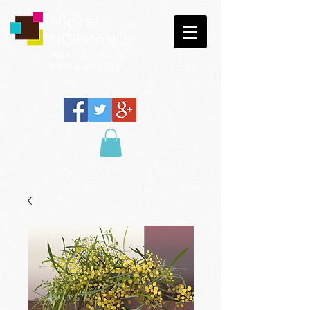
Michel
NORMAND
Peinture
numérique
Galerie virtuelle