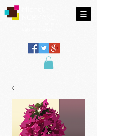
Michel
NORMAND
Peinture
numérique
Galerie virtuelle