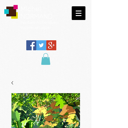
Michel
NORMAND
Peinture
numérique
Galerie virtuelle