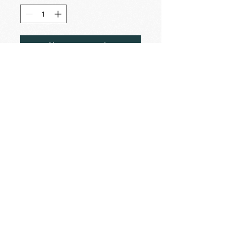
Ajouter au panier
2020-05-08
Jonas est rescapé de la tempête
Il se plaît bien dans le jardin de
Valescure
Sur le chapiteau de la colonne
romaine (la sculpture de Jonas
est de l’artiste Barna Gacsi)
© Copyright