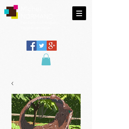
Michel
NORMAND
Peinture
numérique
Galerie virtuelle