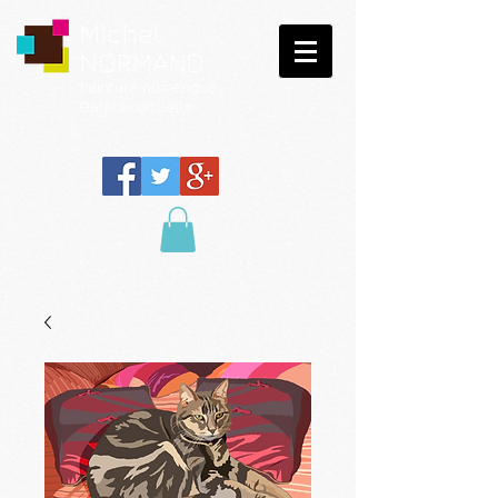
Michel
NORMAND
Peinture
numérique
Galerie virtuelle