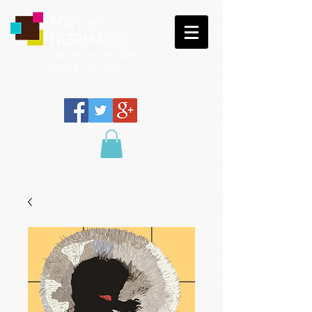
Michel
NORMAND
Peinture
numérique
Galerie virtuelle