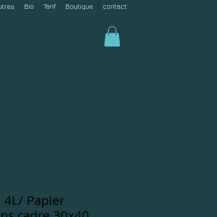
utres
Bio
Tarif
Boutique
contact
 4L/ Papier
ans cadre 30x40