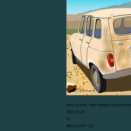
dans la série "mes voitures de jeunesse
2021-01-01
4L
Maroc (1971-72)