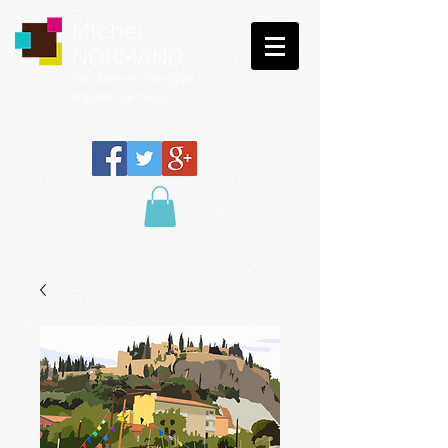
Michel
NORMAND
Peinture
numérique
Galerie virtuelle