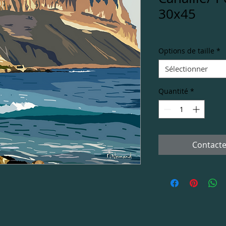
30x45
Options de taille
*
Sélectionner
Quantité
*
Contacte