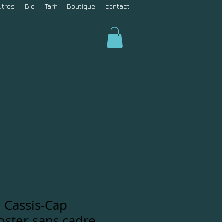
utres
Bio
Tarif
Boutique
contact
 Cassis-Cap
oster sans cadre