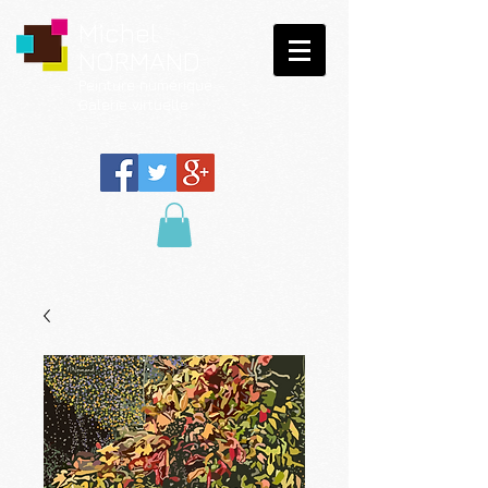
Michel
NORMAND
Peinture
numérique
Galerie virtuelle