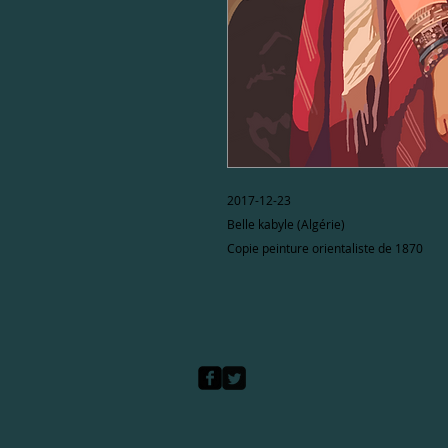
2017-12-23
Belle kabyle (Algérie)
Copie peinture orientaliste de 1870