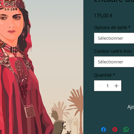
Prix
175,00 €
Options de taille
*
Sélectionner
Couleur cadre bois
Sélectionner
Quantité
*
Aj