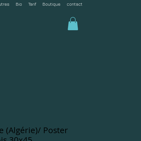
utres
Bio
Tarif
Boutique
contact
e (Algérie)/ Poster
is 30x45