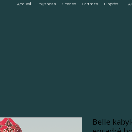
Accueil
Paysages
Scènes
Portraits
D'après ...
A
Belle kabyl
encadré bo